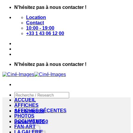
Passer
N'hésitez pas à nous contacter !
au
Location
contenu
Contact
10:00 - 19:00
+33 1 43 06 12 00
N'hésitez pas à nous contacter !
Recherche
pour :
ACCUEIL
AFFICHES
AFFICHES RÉCENTES
Se connecter
PHOTOS
DOCUMENTS
Panier /
0,00
€
0
FAN-ART
LA GALERIE