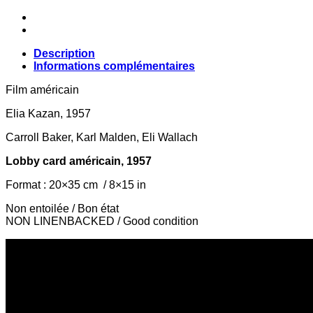
DOLL
Description
Informations complémentaires
Film américain
Elia Kazan, 1957
Carroll Baker, Karl Malden, Eli Wallach
Lobby card américain, 1957
Format : 20×35 cm / 8×15 in
Non entoilée / Bon état
NON LINENBACKED / Good condition