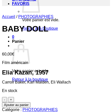
FAVORIS
Accueil
/
PHOTOGRAPHIES
Votre panier est vide.
BABY DOLL
Retour à la boutique
0
Panier
60,00
€
Film américain
Votre panier est vide.
Elia Kazan, 1957
Retour à la boutique
Carroll Baker, Karl Malden, Eli Wallach
En stock
quantité
de
Ajouter au panier
BABY
Catégorie :
PHOTOGRAPHIES