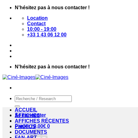
Passer
N'hésitez pas à nous contacter !
au
Location
contenu
Contact
10:00 - 19:00
+33 1 43 06 12 00
N'hésitez pas à nous contacter !
Recherche
pour :
ACCUEIL
Se connecter
AFFICHES
AFFICHES RÉCENTES
Panier /
0,00
€
0
PHOTOS
DOCUMENTS
FAN-ART