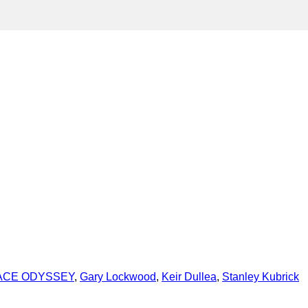
PACE ODYSSEY
,
Gary Lockwood
,
Keir Dullea
,
Stanley Kubrick