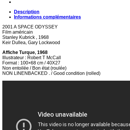
Description
Informations complémentaires
2001 A SPACE ODYSSEY
Film américain
Stanley Kubrick , 1968
Keir Dullea, Gary Lockwood
Affiche Tur
que
, 1968
Illustrateur : Robert T McCall
Format : 100×68 cm / 40X27
Non entoilée / Bon état (roulée)
NON LINENBACKED . / Good condition (rolled)