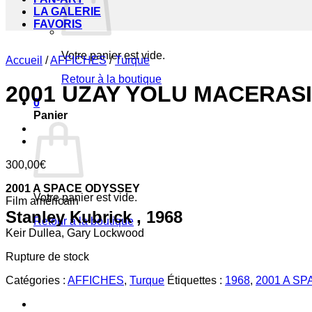
LA GALERIE
FAVORIS
Votre panier est vide.
Accueil
/
AFFICHES
/
Turque
Retour à la boutique
2001 UZAY YOLU MACERASI
0
Panier
300,00
€
2001 A SPACE ODYSSEY
Votre panier est vide.
Film américain
Stanley Kubrick , 1968
Retour à la boutique
Keir Dullea, Gary Lockwood
Rupture de stock
Catégories :
AFFICHES
,
Turque
Étiquettes :
1968
,
2001 A S