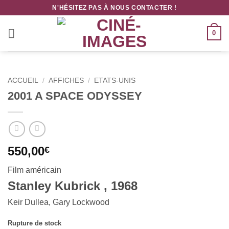
Passer
N'HÉSITEZ PAS À NOUS CONTACTER !
au
contenu
0
ACCUEIL
/
AFFICHES
/
ETATS-UNIS
2001 A SPACE ODYSSEY
550,00
€
Film américain
Stanley Kubrick , 1968
Keir Dullea, Gary Lockwood
Rupture de stock