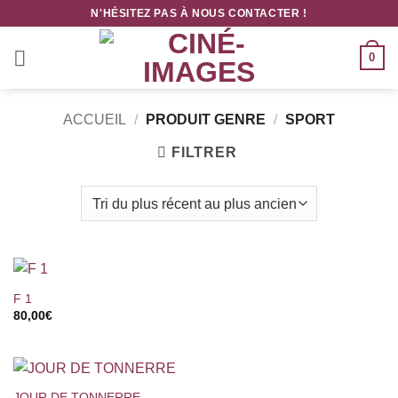
Passer
N'HÉSITEZ PAS À NOUS CONTACTER !
au
contenu
0
ACCUEIL
/
PRODUIT GENRE
/
SPORT
FILTRER
F 1
80,00
€
JOUR DE TONNERRE