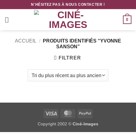
Passer
N'HÉSITEZ PAS À NOUS CONTACTER !
au
contenu
0
ACCUEIL
/
PRODUITS IDENTIFIÉS “YVONNE
SANSON”
FILTRER
Visa
MasterCard
PayPal
Copyright 2002 ©
Ciné-Images