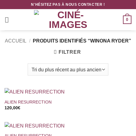
Passer
N'HÉSITEZ PAS À NOUS CONTACTER !
au
contenu
0
ACCUEIL
/
PRODUITS IDENTIFIÉS “WINONA RYDER”
FILTRER
ALIEN RESURRECTION
120,00
€
ALIEN RESURRECTION