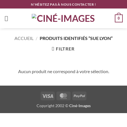
Passer
N'HÉSITEZ PAS À NOUS CONTACTER !
au
contenu
0
ACCUEIL
/
PRODUITS IDENTIFIÉS “SUE LYON”
FILTRER
Aucun produit ne correspond à votre sélection.
Visa
MasterCard
PayPal
Copyright 2002 ©
Ciné-Images