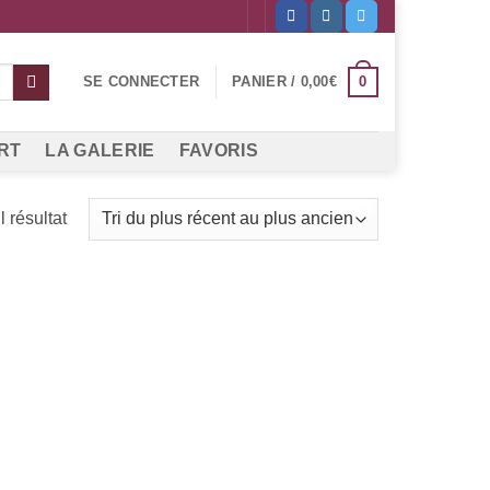
0
SE CONNECTER
PANIER /
0,00
€
RT
LA GALERIE
FAVORIS
l résultat