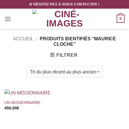
Passer
N'HÉSITEZ PAS À NOUS CONTACTER !
au
contenu
0
ACCUEIL
/
PRODUITS IDENTIFIÉS “MAURICE
CLOCHE”
FILTRER
UN MISSIONNAIRE
450,00
€