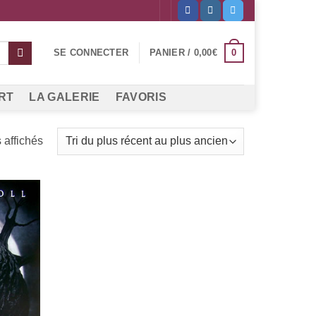
0
SE CONNECTER
PANIER /
0,00
€
RT
LA GALERIE
FAVORIS
Trié
s affichés
du
plus
récent
au
plus
ancien