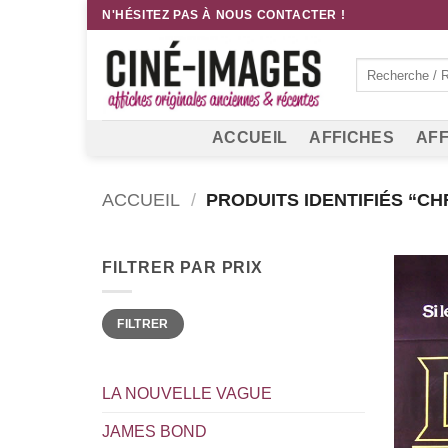
Passer
N'HÉSITEZ PAS À NOUS CONTACTER !
au
contenu
Recherche
pour :
ACCUEIL
AFFICHES
AFF
ACCUEIL
/
PRODUITS IDENTIFIÉS “C
FILTRER PAR PRIX
Prix
Prix
FILTRER
min
max
LA NOUVELLE VAGUE
JAMES BOND