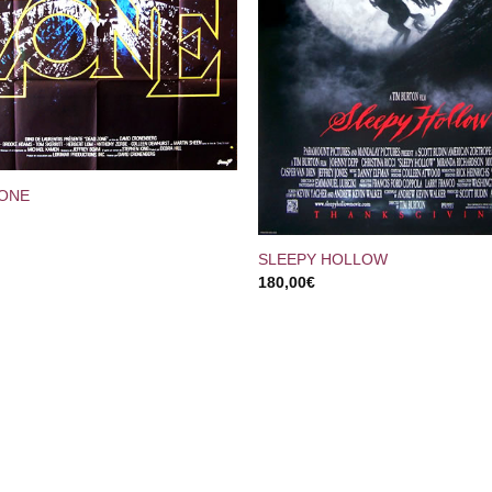
ZONE
+
SLEEPY HOLLOW
180,00
€