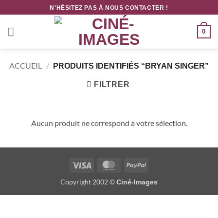
Passer
N'HÉSITEZ PAS À NOUS CONTACTER !
au
contenu
0
ACCUEIL
/
PRODUITS IDENTIFIÉS “BRYAN SINGER”
FILTRER
Aucun produit ne correspond à votre sélection.
Visa
MasterCard
PayPal
Copyright 2002 ©
Ciné-Images