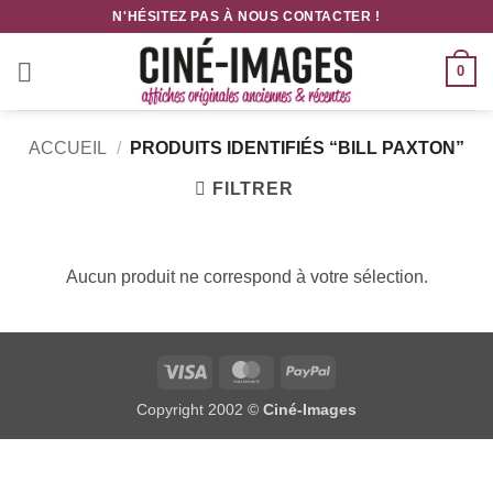
Passer
N'HÉSITEZ PAS À NOUS CONTACTER !
au
contenu
0
ACCUEIL
/
PRODUITS IDENTIFIÉS “BILL PAXTON”
FILTRER
Aucun produit ne correspond à votre sélection.
Visa
MasterCard
PayPal
Copyright 2002 ©
Ciné-Images