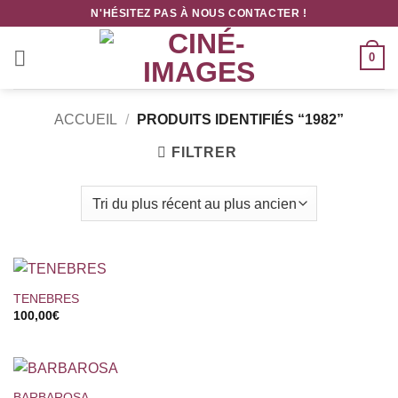
Passer
N'HÉSITEZ PAS À NOUS CONTACTER !
au
contenu
0
ACCUEIL
/
PRODUITS IDENTIFIÉS “1982”
FILTRER
TENEBRES
100,00
€
BARBAROSA