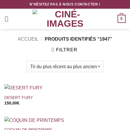
Passer
N'HÉSITEZ PAS À NOUS CONTACTER !
au
contenu
0
ACCUEIL
/
PRODUITS IDENTIFIÉS “1947”
FILTRER
DESERT FURY
150,00
€
COQUIN DE PRINTEMPS