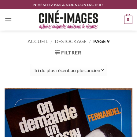
Passer
N'HÉSITEZ PAS À NOUS CONTACTER !
au
contenu
0
ACCUEIL
/
DESTOCKAGE
/
PAGE 9
FILTRER