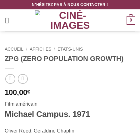
Passer
N'HÉSITEZ PAS À NOUS CONTACTER !
au
contenu
0
ACCUEIL
/
AFFICHES
/
ETATS-UNIS
ZPG (ZERO POPULATION GROWTH)
100,00
€
Film américain
Michael Campus. 1971
Oliver Reed, Geraldine Chaplin