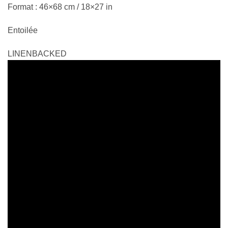
Format : 46×68 cm / 18×27 in
Entoilée
LINENBACKED