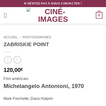
Passer
N'HÉSITEZ PAS À NOUS CONTACTER !
au
contenu
0
ACCUEIL
/
PHOTOGRAPHIES
ZABRISKIE POINT
120,00
€
Film américain
Michelangelo Antonioni, 1970
Mark Frechette, Daria Halprin