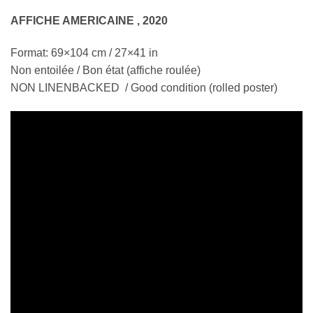
AFFICHE AMERICAINE , 2020
Format: 69×104 cm / 27×41 in
Non entoilée / Bon état (affiche roulée)
NON LINENBACKED / Good condition (rolled poster)