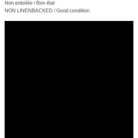
Non entoilée / Bon état
NON LINENBACKED / Good condition