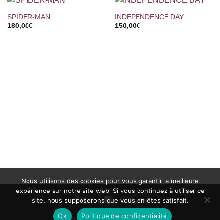
SPIDER-MAN
INDEPENDENCE DAY
180,00
€
150,00
€
Nous utilisons des cookies pour vous garantir la meilleure
expérience sur notre site web. Si vous continuez à utiliser ce
Visa
MasterCard
PayPal
site, nous supposerons que vous en êtes satisfait.
Ok
Politique de confidentialité
Copyright 2002 ©
Ciné-Images