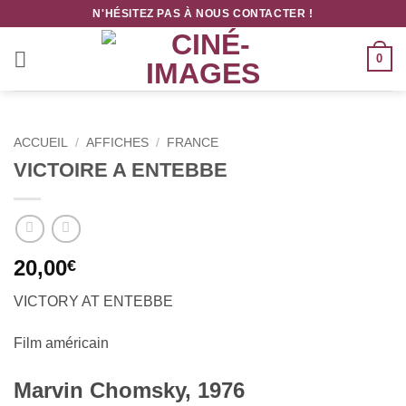
Passer
N'HÉSITEZ PAS À NOUS CONTACTER !
au
contenu
0
ACCUEIL
/
AFFICHES
/
FRANCE
VICTOIRE A ENTEBBE
20,00
€
VICTORY AT ENTEBBE
Film américain
Marvin Chomsky, 1976