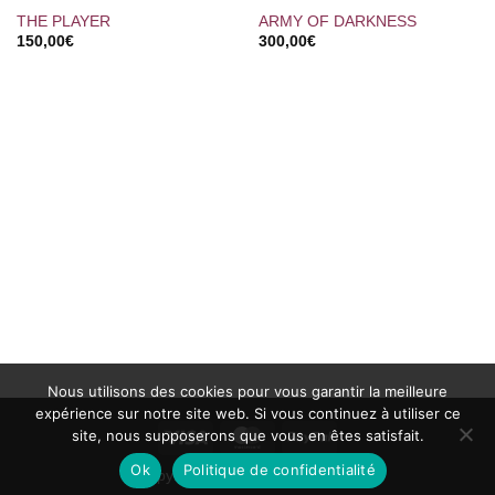
THE PLAYER
ARMY OF DARKNESS
150,00
€
300,00
€
Nous utilisons des cookies pour vous garantir la meilleure
expérience sur notre site web. Si vous continuez à utiliser ce
site, nous supposerons que vous en êtes satisfait.
Visa
MasterCard
PayPal
Ok
Politique de confidentialité
Copyright 2002 ©
Ciné-Images