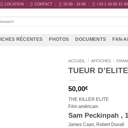
LOCATION
CONTACT
10:00 - 19:00
+33 1 43 06 12 00
ICHES RÉCENTES
PHOTOS
DOCUMENTS
FAN-A
ACCUEIL
/
AFFICHES
/
FRAN
TUEUR D’ELITE
50,00
€
THE KILLER ELITE
Film américain
Sam Peckinpah , 
James Caan, Robert Duvall