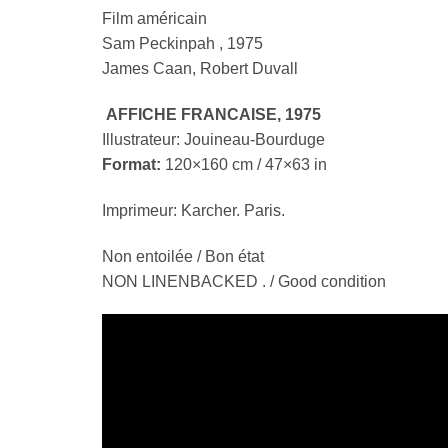
Film américain
Sam Peckinpah , 1975
James Caan, Robert Duvall
AFFICHE FRANCAISE
, 1975
Illustrateur: Jouineau-Bourduge
Fo
rmat:
120×160 cm / 47×63 in
Imprimeur: Karcher. Paris.
Non entoilée / Bon état
NON LINENBACKED . / Good condition