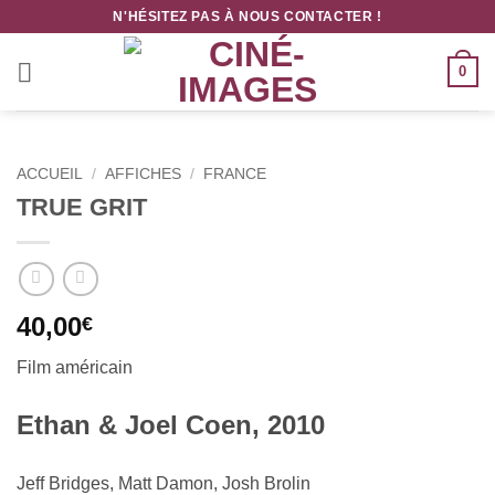
Passer
N'HÉSITEZ PAS À NOUS CONTACTER !
au
contenu
0
ACCUEIL
/
AFFICHES
/
FRANCE
TRUE GRIT
40,00
€
Film américain
Ethan & Joel Coen, 2010
Jeff Bridges, Matt Damon, Josh Brolin