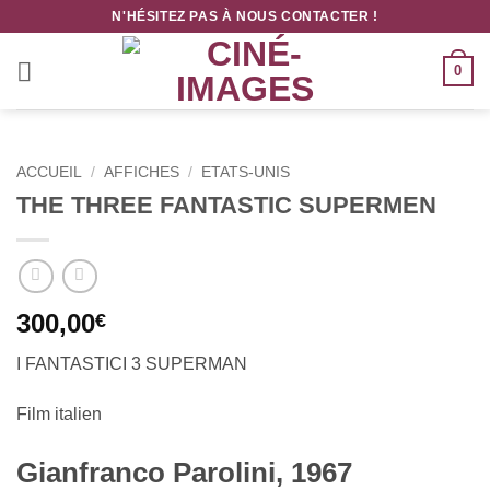
Passer
N'HÉSITEZ PAS À NOUS CONTACTER !
au
contenu
0
ACCUEIL
/
AFFICHES
/
ETATS-UNIS
THE THREE FANTASTIC SUPERMEN
300,00
€
I FANTASTICI 3 SUPERMAN
Film italien
Gianfranco Parolini, 1967