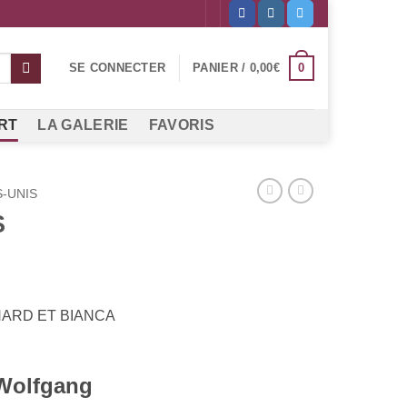
0
SE CONNECTER
PANIER /
0,00
€
RT
LA GALERIE
FAVORIS
S-UNIS
S
ARD ET BIANCA
Wolfgang