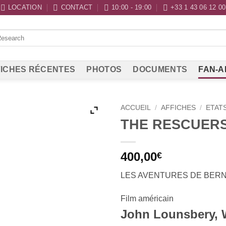
LOCATION
CONTACT
10:00 - 19:00
+33 1 43 06 12 00
ICHES RÉCENTES
PHOTOS
DOCUMENTS
FAN-A
ACCUEIL
/
AFFICHES
/
ETAT
THE RESCUER
400,00
€
LES AVENTURES DE BERN
Film américain
John Lounsbery, 