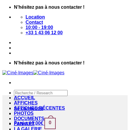
Passer
N'hésitez pas à nous contacter !
au
Location
contenu
Contact
10:00 - 19:00
+33 1 43 06 12 00
N'hésitez pas à nous contacter !
Recherche
pour :
ACCUEIL
AFFICHES
AFFICHES RÉCENTES
Se connecter
PHOTOS
DOCUMENTS
0
Panier /
0,00
€
FAN-ART
LA GALERIE