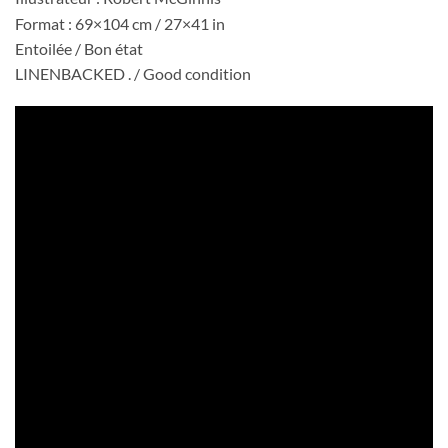
Format : 69×104 cm / 27×41 in
Entoilée / Bon état
LINENBACKED . / Good condition