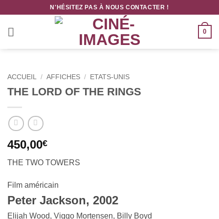
Passer
N'HÉSITEZ PAS À NOUS CONTACTER !
au
contenu
0
ACCUEIL
/
AFFICHES
/
ETATS-UNIS
THE LORD OF THE RINGS
450,00
€
THE TWO TOWERS
Film américain
Peter Jackson, 2002
Elijah Wood, Viggo Mortensen, Billy Boyd