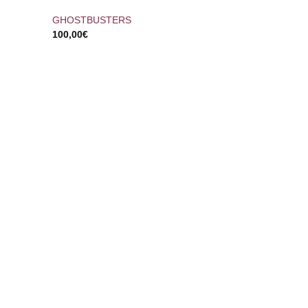
GHOSTBUSTERS
100,00
€
+
DARK CITY
100,00
€