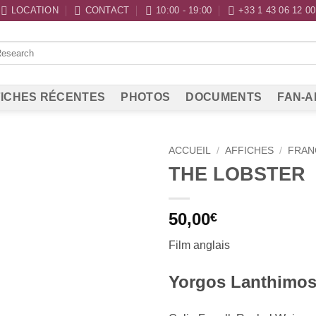
LOCATION
CONTACT
10:00 - 19:00
+33 1 43 06 12 00
ICHES RÉCENTES
PHOTOS
DOCUMENTS
FAN-A
ACCUEIL
/
AFFICHES
/
FRAN
THE LOBSTER
50,00
€
Film anglais
Yorgos Lanthimos