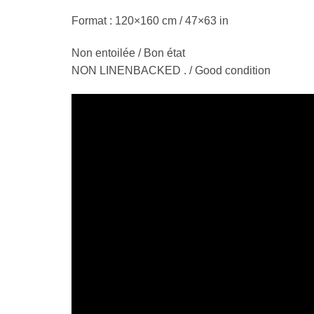
Format : 120×160 cm / 47×63 in
Non entoilée / Bon état
NON LINENBACKED . / Good condition