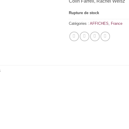
Colin Farrell, Rachel Weisz
Rupture de stock
Catégories :
AFFICHES
,
France
S