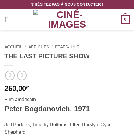
Passer
N'HÉSITEZ PAS À NOUS CONTACTER !
au
contenu
0
ACCUEIL
/
AFFICHES
/
ETATS-UNIS
THE LAST PICTURE SHOW
250,00
€
Film américain
Peter Bogdanovich, 1971
Jeff Bridges, Timothy Bottoms, Ellen Burstyn, Cybill
Shepherd