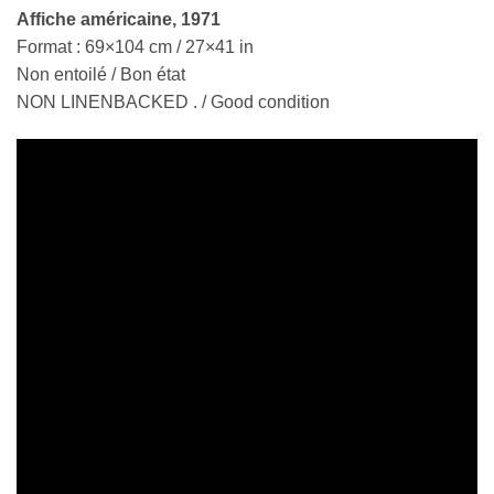
Affiche américaine, 1971
Format : 69×104 cm / 27×41 in
Non entoilé / Bon état
NON LINENBACKED . / Good condition