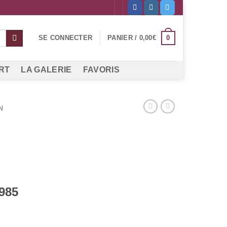
0
SE CONNECTER
PANIER /
0,00
€
RT
LA GALERIE
FAVORIS
N
985