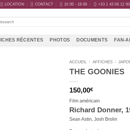
LOCATION
CONTACT
10:00 - 19:00
+33 1 43 06 12 00
ICHES RÉCENTES
PHOTOS
DOCUMENTS
FAN-A
ACCUEIL
/
AFFICHES
/
JAPO
THE GOONIES
150,00
€
Film américain
Richard Donner, 1
Sean Astin, Josh Brolin