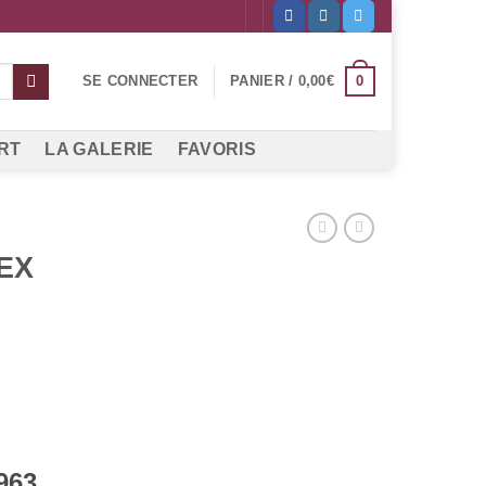
0
SE CONNECTER
PANIER /
0,00
€
RT
LA GALERIE
FAVORIS
EX
963