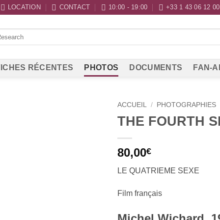
LOCATION
CONTACT
10:00 - 19:00
+33 1 43 06 12 00
ICHES RÉCENTES
PHOTOS
DOCUMENTS
FAN-A
ACCUEIL
/
PHOTOGRAPHIES
THE FOURTH S
80,00
€
LE QUATRIEME SEXE
Film français
Michel Wichard, 1