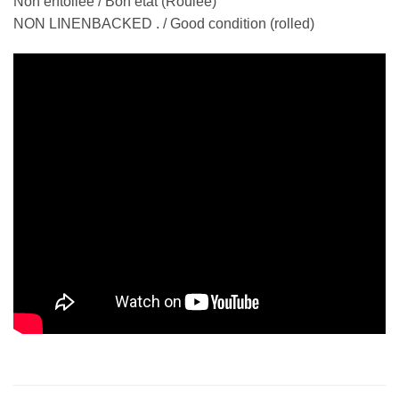
Non entoilée / Bon état (Roulée)
NON LINENBACKED . / Good condition (rolled)