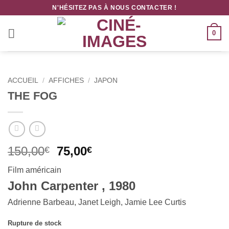
Passer
N'HÉSITEZ PAS À NOUS CONTACTER !
au
contenu
0
ACCUEIL
/
AFFICHES
/
JAPON
THE FOG
Le
Le
150,00
75,00
€
€
prix
prix
Film américain
initial
actuel
John Carpenter , 1980
était :
est :
150,00€.
75,00€.
Adrienne Barbeau, Janet Leigh, Jamie Lee Curtis
Rupture de stock