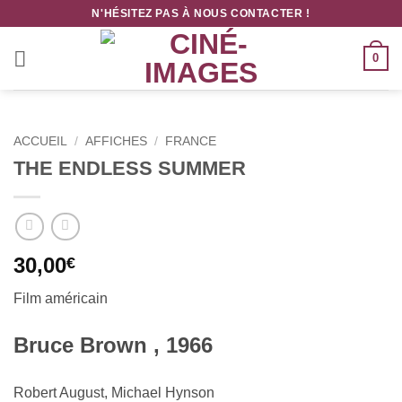
Passer
N'HÉSITEZ PAS À NOUS CONTACTER !
au
contenu
0
ACCUEIL
/
AFFICHES
/
FRANCE
THE ENDLESS SUMMER
30,00
€
Film américain
Bruce Brown , 1966
Robert August, Michael Hynson