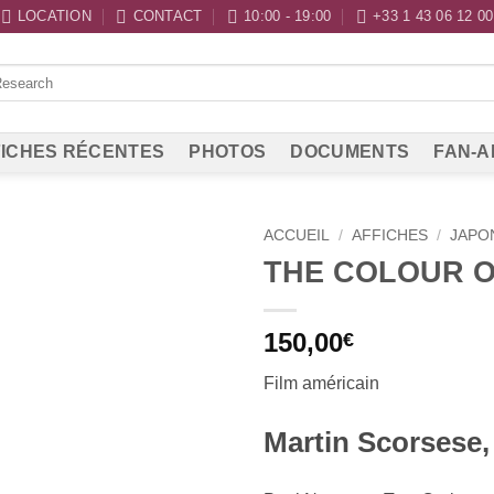
LOCATION
CONTACT
10:00 - 19:00
+33 1 43 06 12 00
ICHES RÉCENTES
PHOTOS
DOCUMENTS
FAN-A
ACCUEIL
/
AFFICHES
/
JAPO
THE COLOUR 
150,00
€
Film américain
Martin Scorsese,