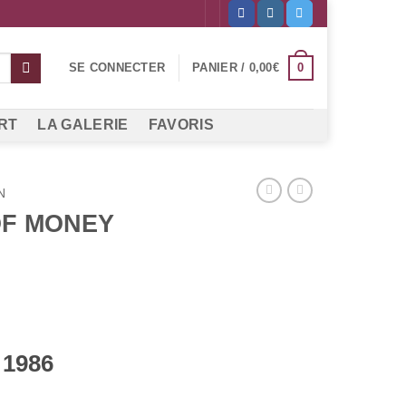
0
SE CONNECTER
PANIER /
0,00
€
RT
LA GALERIE
FAVORIS
N
OF MONEY
 1986