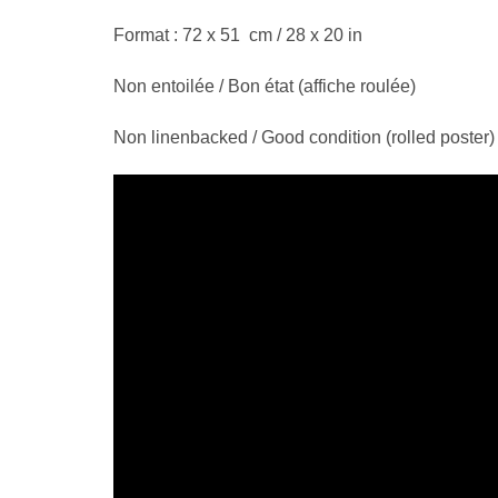
Format : 72 x 51 cm / 28 x 20 in
Non entoilée / Bon état (affiche roulée)
Non linenbacked / Good condition (rolled poster)