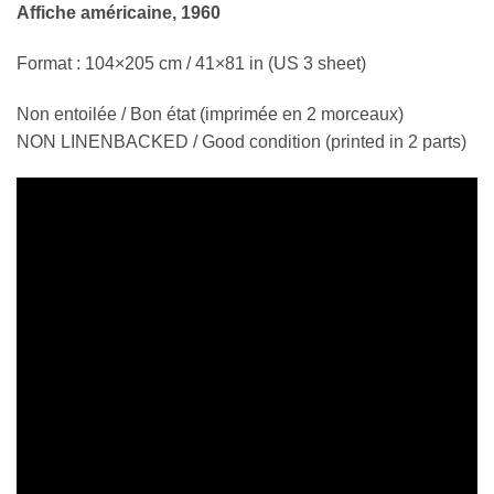
Affiche américaine, 1960
Format : 104×205 cm / 41×81 in (US 3 sheet)
Non entoilée / Bon état (imprimée en 2 morceaux)
NON LINENBACKED / Good condition (printed in 2 parts)