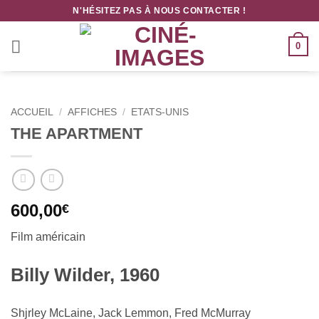
Passer
N'HÉSITEZ PAS À NOUS CONTACTER !
au
contenu
0
ACCUEIL
/
AFFICHES
/
ETATS-UNIS
THE APARTMENT
600,00
€
Film américain
Billy Wilder, 1960
Shjrley McLaine, Jack Lemmon, Fred McMurray