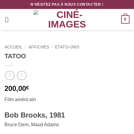
Passer
N'HÉSITEZ PAS À NOUS CONTACTER !
au
contenu
0
ACCUEIL
/
AFFICHES
/
ETATS-UNIS
TATOO
200,00
€
Film
américain
B
ob Brooks, 1981
Bruce Dern, Maud Adams