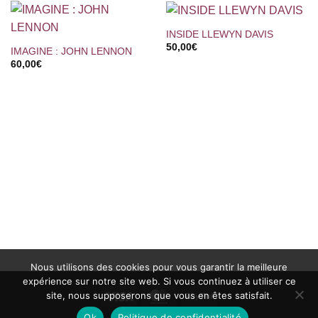
INSIDE LLEWYN DAVIS
50,00
€
IMAGINE : JOHN LENNON
60,00
€
Nous utilisons des cookies pour vous garantir la meilleure
expérience sur notre site web. Si vous continuez à utiliser ce
Visa
MasterCard
PayPal
site, nous supposerons que vous en êtes satisfait.
Ok
Politique de confidentialité