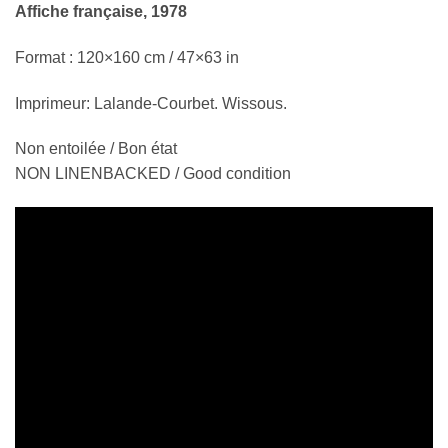
Affiche française, 1978
Format : 120×160 cm / 47×63 in
Imprimeur: Lalande-Courbet. Wissous.
Non entoilée / Bon état
NON LINENBACKED / Good condition