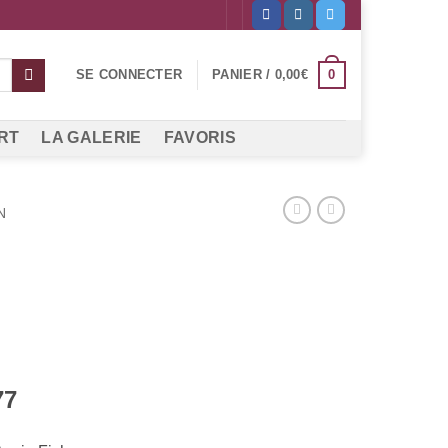
0
SE CONNECTER
PANIER /
0,00
€
RT
LA GALERIE
FAVORIS
N
77