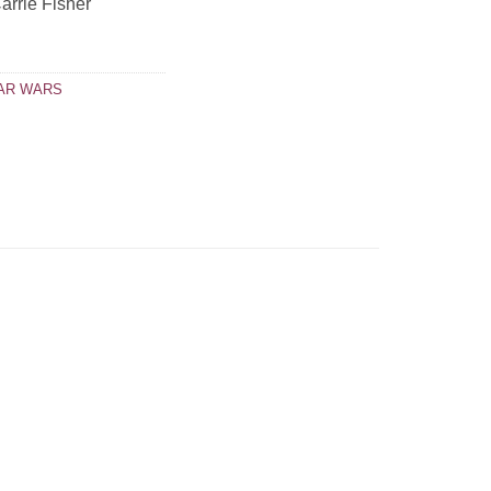
arrie Fisher
AR WARS