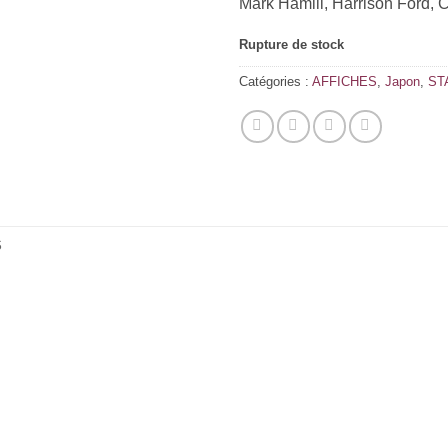
Mark Hamill, Harrison Ford, C
Rupture de stock
Catégories :
AFFICHES
,
Japon
,
ST
S