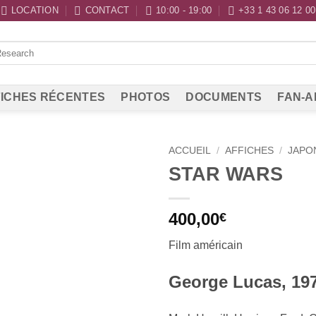
LOCATION
CONTACT
10:00 - 19:00
+33 1 43 06 12 00
ICHES RÉCENTES
PHOTOS
DOCUMENTS
FAN-A
ACCUEIL
/
AFFICHES
/
JAPO
STAR WARS
400,00
€
Film américain
George Lucas, 19