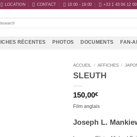
LOCATION
CONTACT
10:00 - 19:00
+33 1 43 06 12 00
ICHES RÉCENTES
PHOTOS
DOCUMENTS
FAN-A
ACCUEIL
/
AFFICHES
/
JAPO
SLEUTH
150,00
€
Film anglais
Joseph L. Mankiew