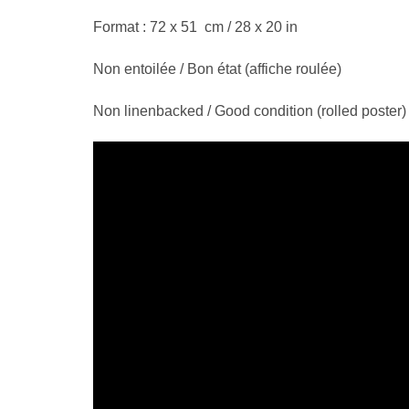
Format : 72 x 51 cm / 28 x 20 in
Non entoilée / Bon état (affiche roulée)
Non linenbacked / Good condition (rolled poster)