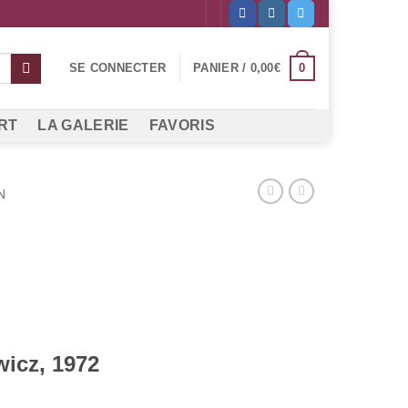
0
SE CONNECTER
PANIER /
0,00
€
RT
LA GALERIE
FAVORIS
N
icz, 1972