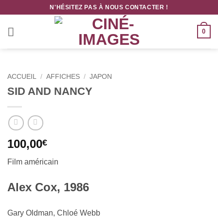
Passer
N'HÉSITEZ PAS À NOUS CONTACTER !
au
contenu
0
ACCUEIL
/
AFFICHES
/
JAPON
SID AND NANCY
100,00
€
Film américain
Alex Cox, 1986
Gary Oldman, Chloé Webb