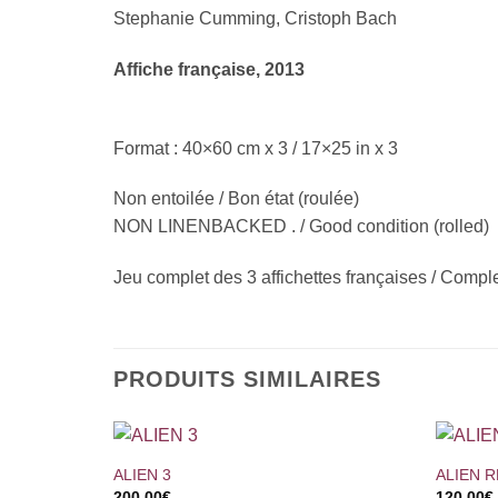
Stephanie Cumming, Cristoph Bach
Affiche française, 2013
Format : 40×60 cm x 3 / 17×25 in x 3
Non entoilée / Bon état (roulée)
NON LINENBACKED . / Good condition (rolled)
Jeu complet des 3 affichettes françaises / Comple
PRODUITS SIMILAIRES
+
+
ALIEN 3
ALIEN 
200,00
€
120,00
€