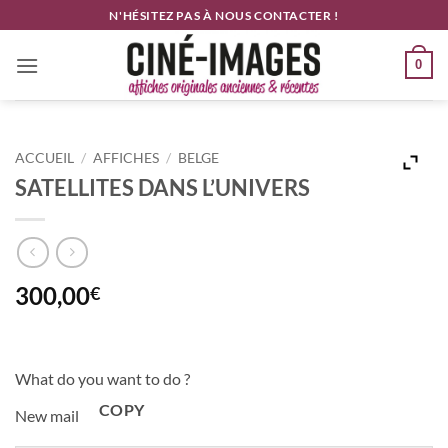
Passer
N'HÉSITEZ PAS À NOUS CONTACTER !
au
contenu
0
ACCUEIL
/
AFFICHES
/
BELGE
SATELLITES DANS L’UNIVERS
300,00
€
What do you want to do ?
COPY
New mail