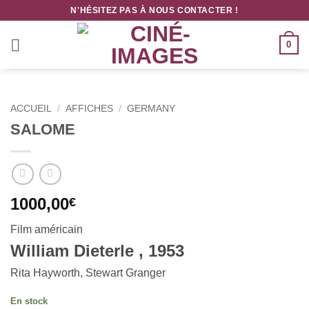
Passer
N'HÉSITEZ PAS À NOUS CONTACTER !
au
contenu
0
ACCUEIL
/
AFFICHES
/
GERMANY
SALOME
1000,00
€
Film américain
William Dieterle , 1953
Rita Hayworth, Stewart Granger
En stock