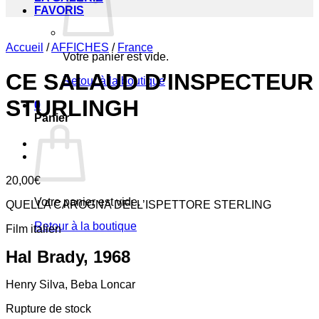
FAVORIS
Accueil
/
AFFICHES
/
France
Votre panier est vide.
CE SALAUD D’INSPECTEUR
Retour à la boutique
STURLINGH
0
Panier
20,00
€
Votre panier est vide.
QUELLA CAROGNA DELL’ISPETTORE STERLING
Retour à la boutique
Film italien
Hal Brady, 1968
Henry Silva, Beba Loncar
Rupture de stock