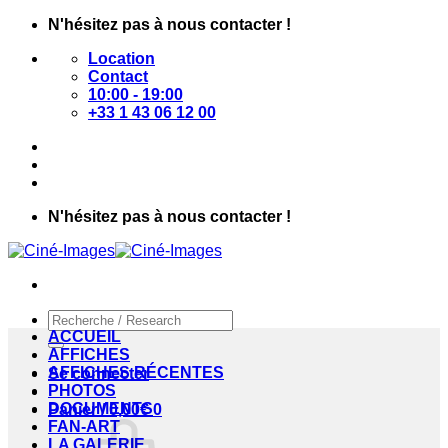
Passer
N'hésitez pas à nous contacter !
au
Location
contenu
Contact
10:00 - 19:00
+33 1 43 06 12 00
N'hésitez pas à nous contacter !
Recherche
pour :
ACCUEIL
AFFICHES
AFFICHES RÉCENTES
Se connecter
PHOTOS
DOCUMENTS
Panier /
0,00
€
0
FAN-ART
LA GALERIE