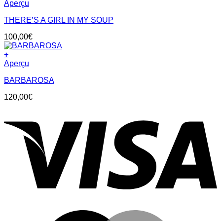
Aperçu
THERE’S A GIRL IN MY SOUP
100,00
€
+
Aperçu
BARBAROSA
120,00
€
V
M