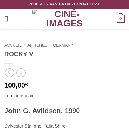
Passer
N'HÉSITEZ PAS À NOUS CONTACTER !
au
contenu
0
ACCUEIL
/
AFFICHES
/
GERMANY
ROCKY V
100,00
€
Film américain
John G. Avildsen, 1990
Sylvester Stallone, Talia Shire