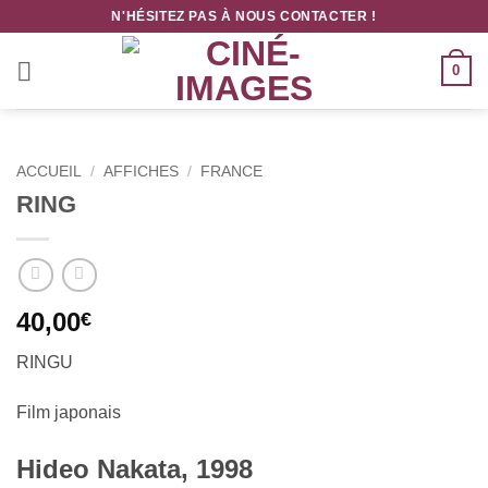
Passer
N'HÉSITEZ PAS À NOUS CONTACTER !
au
contenu
0
ACCUEIL
/
AFFICHES
/
FRANCE
RING
40,00
€
RINGU
Film japonais
Hideo Nakata, 1998