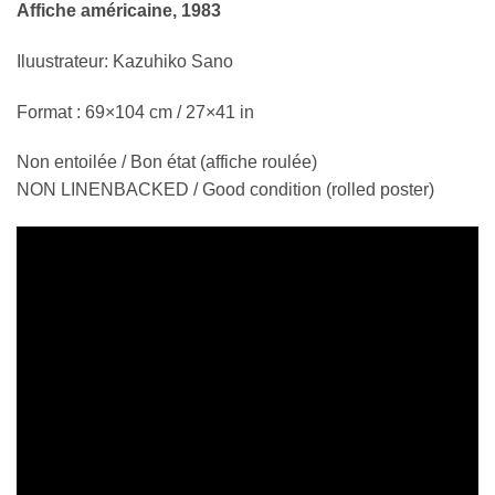
Affiche américaine, 1983
Iluustrateur: Kazuhiko Sano
Format : 69×104 cm / 27×41 in
Non entoilée / Bon état (affiche roulée)
NON LINENBACKED / Good condition (rolled poster)