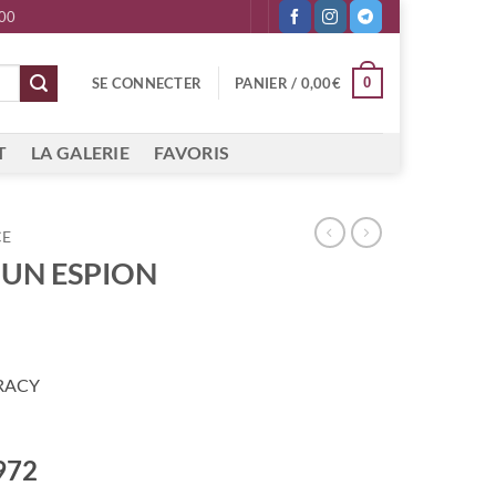
 00
0
SE CONNECTER
PANIER /
0,00
€
T
LA GALERIE
FAVORIS
CE
UN ESPION
RACY
972