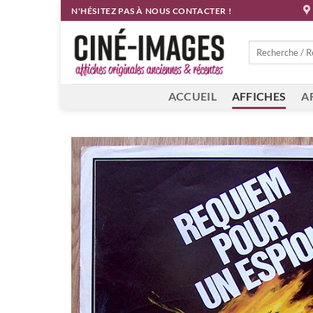
Passer
N'HÉSITEZ PAS À NOUS CONTACTER !
au
contenu
Recherche
pour :
ACCUEIL
AFFICHES
A