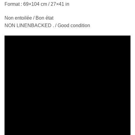
Format : 69×104 cm / 27×41 in
Non entoilée / Bon état
NON LINENBACKED . / Good condition