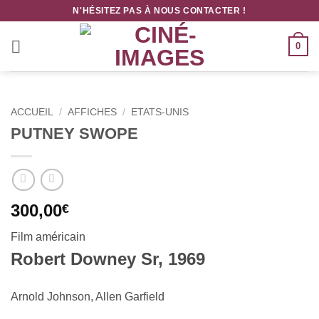
Passer
N'HÉSITEZ PAS À NOUS CONTACTER !
au
contenu
0
ACCUEIL
/
AFFICHES
/
ETATS-UNIS
PUTNEY SWOPE
300,00
€
Film américain
Robert Downey Sr, 1969
Arnold Johnson, Allen Garfield